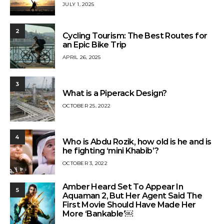
JULY 1, 2025
2
Cycling Tourism: The Best Routes for
an Epic Bike Trip
APRIL 26, 2025
3
What is a Piperack Design?
OCTOBER 25, 2022
4
Who is Abdu Rozik, how old is he and is
he fighting ‘mini Khabib’?
OCTOBER 3, 2022
Amber Heard Set To Appear In
5
Aquaman 2, But Her Agent Said The
First Movie Should Have Made Her
More ‘Bankable’￼